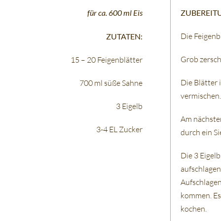
für ca. 600 ml Eis
ZUBEREIT
Die Feigenb
ZUTATEN:
Grob zersch
15 – 20 Feigenblätter
Die Blätter 
700 ml süße Sahne
vermischen.
3 Eigelb
Am nächsten
3-4 EL Zucker
durch ein S
Die 3 Eigel
aufschlagen 
Aufschlagen
kommen. Es 
kochen.