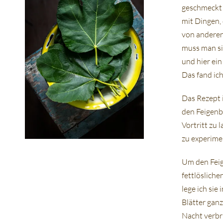
geschmeckt 
mit Dingen, 
von anderen
muss man si
und hier ein
Das fand ich
Das Rezept i
den Feigenb
Vortritt zu l
zu experime
Um den Feig
fettlöslich
lege ich sie 
Blätter ganz
Nacht verbr