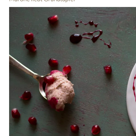
Zeige
grösseres
Bild