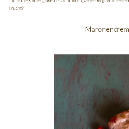
rubinrote Kerne, gläsern schimmernd, beherbergt er in seinem 
Frucht?
Maronencreme