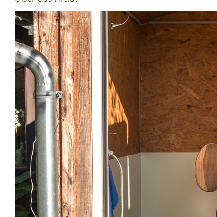
Zeige
grösseres
Bild