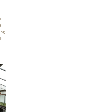
r
e
ung
üh