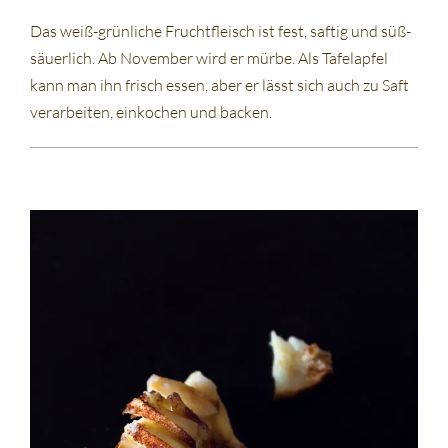
Das weiß-grünliche Fruchtfleisch ist fest, saftig und süß-
säuerlich. Ab November wird er mürbe. Als Tafelapfel
kann man ihn frisch essen, aber er lässt sich auch zu Saft
verarbeiten, einkochen und backen.