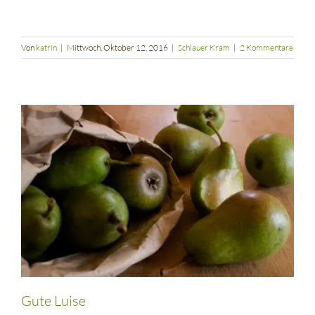
Von
katrin
|
Mittwoch, Oktober 12, 2016
|
Schlauer Kram
|
2 Kommentare
Gute Luise