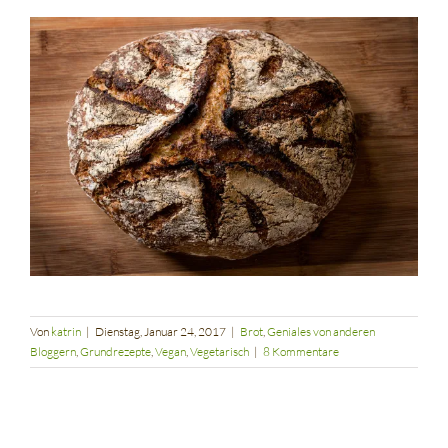
Von
katrin
|
Dienstag, Januar 24, 2017
|
Brot
,
Geniales von anderen
Bloggern
,
Grundrezepte
,
Vegan
,
Vegetarisch
|
8 Kommentare