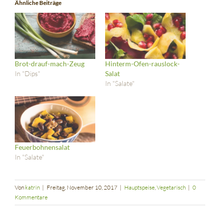
Ähnliche Beiträge
in
in
in
geöffnet)
neuem
neuem
neuem
Fenster
Fenster
Fenster
geöffnet)
geöffnet)
geöffnet)
Brot-drauf-mach-Zeug
Hinterm-Ofen-rauslock-
In "Dips"
Salat
In "Salate"
Feuerbohnensalat
In "Salate"
Von
katrin
|
Freitag, November 10, 2017
|
Hauptspeise
,
Vegetarisch
|
0
Kommentare