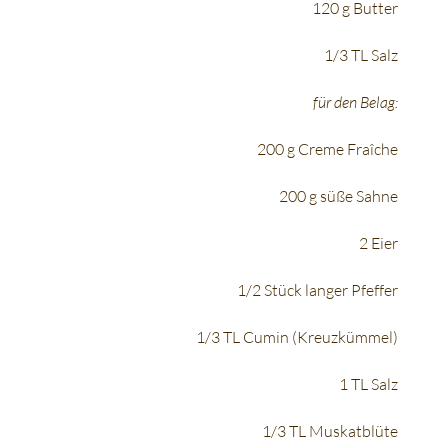
120 g Butter
1/3 TL Salz
für den Belag:
200 g Creme Fraîche
200 g süße Sahne
2 Eier
1/2 Stück langer Pfeffer
1/3 TL Cumin (Kreuzkümmel)
1 TL Salz
1/3 TL Muskatblüte