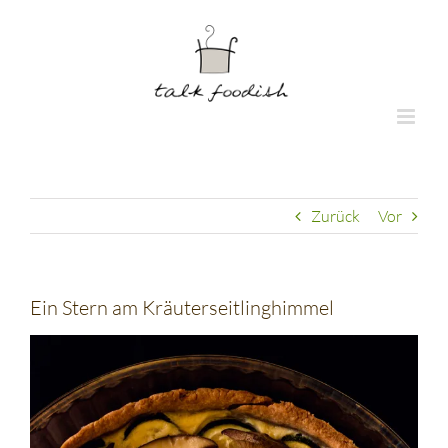
Zum
Inhalt
springen
Zurück
Vor
Ein Stern am Kräuterseitlinghimmel
Zeige
grösseres
Bild