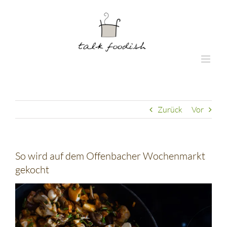
Zum
Inhalt
springen
Zurück
Vor
So wird auf dem Offenbacher Wochenmarkt
gekocht
Zeige
grösseres
Bild