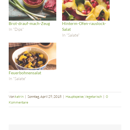
geöffnet)
geöffnet)
geöffnet)
Brot-drauf-mach-Zeug
Hinterm-Ofen-rauslock-
In "Dips"
Salat
In "Salate"
Feuerbohnensalat
In "Salate"
Von
katrin
|
Sonntag, April 29, 2018
|
Hauptspeise
,
Vegetarisch
|
0
Kommentare