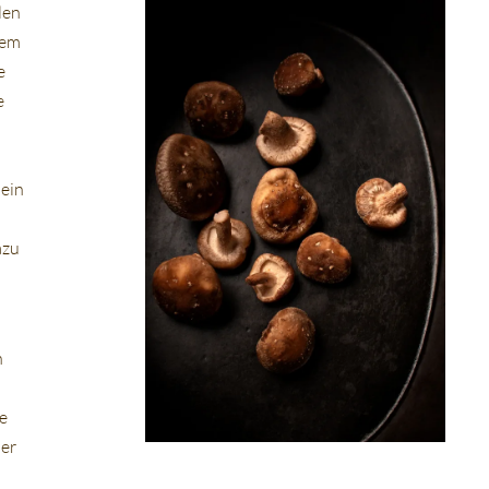
len
dem
e
e
 ein
azu
n
e
ner