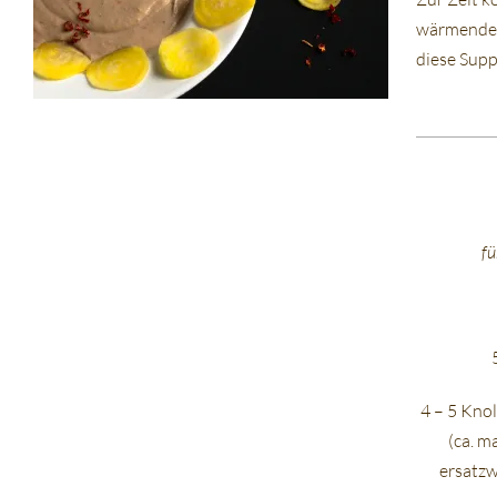
wärmenden 
diese Suppe
fü
4 – 5 Kno
(ca. m
ersatzw