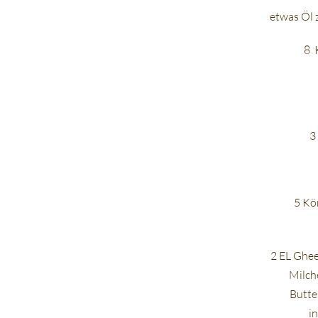
etwas Öl 
8 
3
5 Kö
2 EL Ghee
Milch
Butter
i