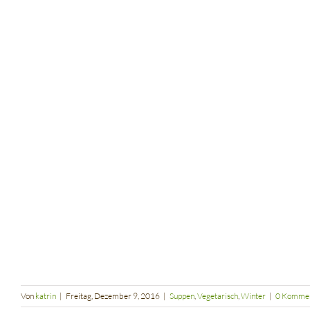
Von
katrin
|
Freitag, Dezember 9, 2016
|
Suppen
,
Vegetarisch
,
Winter
|
0 Komme