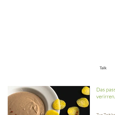
Zum
Inhalt
springen
Talk
Das pass
verirren
Zur Zeit 