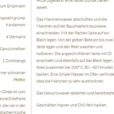
Hitze zugedeckt eine halbe Stunde ziehen
zum Einpinseln
lassen.
Kapseln grüner
Das Maronenwasser abschütten und die
Kardamom
Maronen auf der Bauchseite kreuzweise
einschneiden. Mit der flachen Seite auf ein
4 Sternanis
Blech legen. Von der gelben Bete ein bis zwei
Seite legen und den Rest waschen und
 Gewürznelken
halbieren. Die angeschnittenen Seite mit Öl
einpinseln und ebenfalls auf das Blech legen.
1 Zimtstange
Alles zusammen bei 200° C 30 – 40 Minuten
rner schwarzer
backen. Eine Schale Wasser im Ofen verhinde
Pfeffer
dass die Maronen zu sehr austrocknen.
 (Ghee ist vom
Das Gewürzwasser abseihen und bereitstell
eiweiß befreite
Geschälten Ingwer und Chili fein hacken.
, die viel in der
ndischen Küche