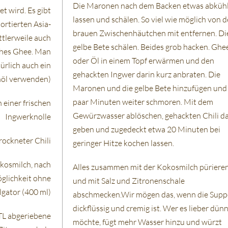
Die Maronen nach dem Backen etwas abküh
t wird. Es gibt
lassen und schälen. So viel wie möglich von 
sortierten Asia-
brauen Zwischenhäutchen mit entfernen. Di
ttlerweile auch
gelbe Bete schälen. Beides grob hacken. Ghe
ches Ghee. Man
oder Öl in einem Topf erwärmen und den
ürlich auch ein
gehackten Ingwer darin kurz anbraten. Die
nöl verwenden)
Maronen und die gelbe Bete hinzufügen und
paar Minuten weiter schmoren. Mit dem
 einer frischen
Gewürzwasser ablöschen, gehackten Chili d
Ingwerknolle
geben und zugedeckt etwa 20 Minuten bei
rockneter Chili
geringer Hitze kochen lassen.
kosmilch, nach
Alles zusammen mit der Kokosmilch püriere
glichkeit ohne
und mit Salz und Zitronenschale
gator (400 ml)
abschmecken.Wir mögen das, wenn die Supp
dickflüssig und cremig ist. Wer es lieber dün
 TL abgeriebene
möchte, fügt mehr Wasser hinzu und würzt