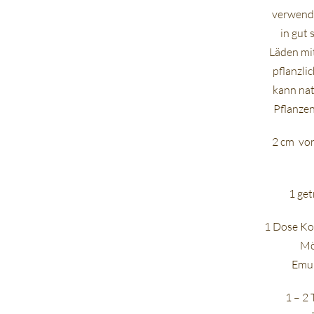
verwende
in gut 
Läden mi
pflanzli
kann nat
Pflanze
2 cm von
1 get
1 Dose Ko
Mö
Emul
1 – 2