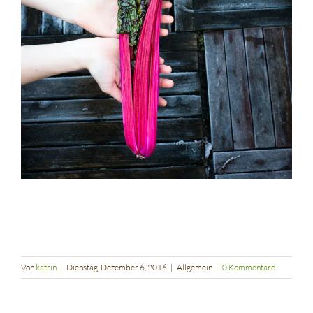
Von
katrin
|
Dienstag, Dezember 6, 2016
|
Allgemein
|
0 Kommentare