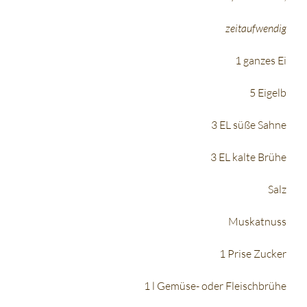
zeitaufwendig
1 ganzes Ei
5 Eigelb
3 EL süße Sahne
3 EL kalte Brühe
Salz
Muskatnuss
1 Prise Zucker
1 l Gemüse- oder Fleischbrühe