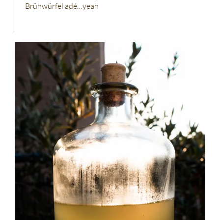
Brühwürfel adé…yeah