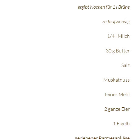
ergibt Nocken für 1 l Brühe
zeitaufwendig
1/4 l Milch
30 g Butter
Salz
Muskatnuss
feines Mehl
2 ganze Eier
1 Eigelb
geriebener Parmesankäse