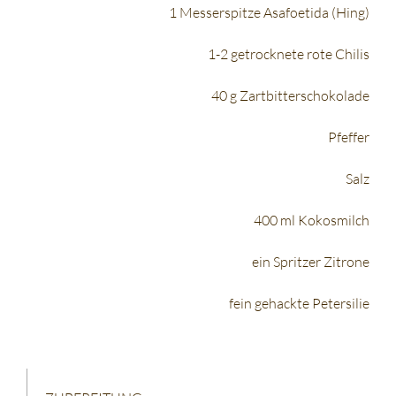
1 Messerspitze Asafoetida (Hing)
1-2 getrocknete rote Chilis
40 g Zartbitterschokolade
Pfeffer
Salz
400 ml Kokosmilch
ein Spritzer Zitrone
fein gehackte Petersilie