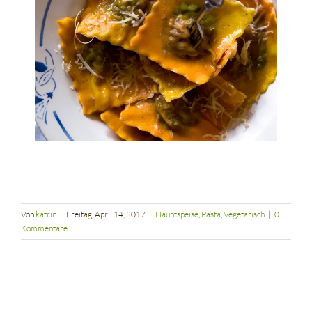
Von
katrin
|
Freitag, April 14, 2017
|
Hauptspeise
,
Pasta
,
Vegetarisch
|
0
Kommentare