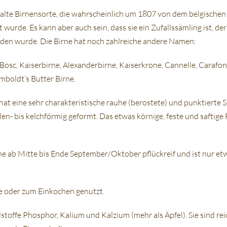
e alte Birnensorte, die wahrscheinlich um 1807 von dem belgischen
wurde. Es kann aber auch sein, dass sie ein Zufallssämling ist, de
den wurde. Die Birne hat noch zahlreiche andere Namen:
Bosc, Kaiserbirne, Alexanderbirne, Kaiserkrone, Cannelle, Carafo
mboldt’s Butter Birne.
hat eine sehr charakteristische rauhe (berostete) und punktierte Sc
len- bis kelchförmig geformt. Das etwas körnige, feste und saftige
ne ab Mitte bis Ende September/Oktober pflückreif und ist nur et
ne oder zum Einkochen genutzt.
stoffe Phosphor, Kalium und Kalzium (mehr als Äpfel). Sie sind r